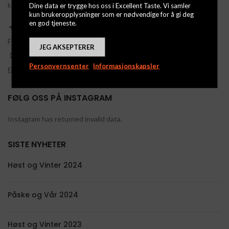
kommunikasjon. Les mer om dette under personvern.
Dine data er trygge hos oss i Excellent Taste. Vi samler
kun brukeropplysninger som er nødvendige for å gi deg
en god tjeneste.
Per Waalers vei 19, 1360
Fornebu, Norway
JEG AKSEPTERER
Telefon: (+47) 67 15 50 36
Personvernsenter
Informasjonskapsler
Kontakt Oss
FØLG OSS PÅ INSTAGRAM
Instagram has returned invalid data.
SISTE NYHETER
Høst og Vinter 2024
Påske og Vår 2024
Høst og Vinter 2023