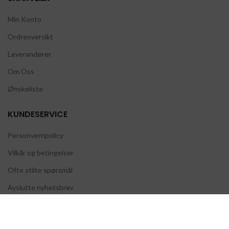
Min Konto
Ordreoversikt
Leverandører
Om Oss
Ønskeliste
KUNDESERVICE
Personvernpolicy
Vilkår og betingelser
Ofte stilte spørsmål
Avslutte nyhetsbrev
EXCELLENT TASTE AS
Per Waalers vei 19, 1360 Fornebu, Norway
2020