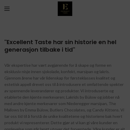
''Excellent Taste har sin historie en hel
generasjon tilbake i tid''
Vår ekspertise har vært avgjørende for å skape og forme en
eksklusiv nisje innen sjokolade, konfekt, marsipan og lakris.
Gjennom årene har vår lidenskap for førsteklasses kvalitet og
estetisk appell drevet oss til å introdusere et omfattende spekter
av spennende leverandører og produkter. Vi introduserte og
etablerte den kjente merkevaren; Lakrids by Bülow og jobber nå
med andre kjente merkevarer som Niederegger marsipan, The
Mallows by Emma Bülow, Butlers Chocolates, og Candy Kittens. Vi
tar oss tid til å forstå de unike kvalitetene og historiene bak hvert
produkt vi representerer. Dette gjør at vi kan gi våre kunder en
opplevelse som går langt utover det forventede. Våre kunder er alt