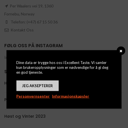
Per Waalers vei 19, 1360
Fornebu, Norway
Telefon: (+47) 67 15 50 36
Kontakt Oss
FØLG OSS PÅ INSTAGRAM
Instagram has returned invalid data.
Dine data er trygge hos oss i Excellent Taste. Vi samler
kun brukeropplysninger som er nødvendige for å gi deg
SISTE NYHETER
en god tjeneste.
Høst og Vinter 2024
JEG AKSEPTERER
Personvernsenter
Informasjonskapsler
Påske og Vår 2024
Høst og Vinter 2023