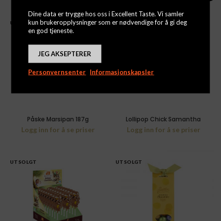
Dine data er trygge hos oss i Excellent Taste. Vi samler
kun brukeropplysninger som er nødvendige for å gi deg
UTSOLGT
UTSOLGT
en god tjeneste.
JEG AKSEPTERER
Personvernsenter
Informasjonskapsler
Påske Marsipan 187g
Lollipop Chick Samantha
Logg inn for å se priser
Logg inn for å se priser
UTSOLGT
UTSOLGT