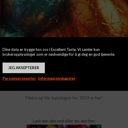
Dine data er trygge hos oss i Excellent Taste. Vi samler kun
brukeropplysninger som er nødvendige for å gi deg en god tjeneste.
JEG AKSEPTERER
Personvernsenter
Informasjonskapsler
Påske og Vår-katalogen for 2019 er her!
Last den den ned eller les den her: