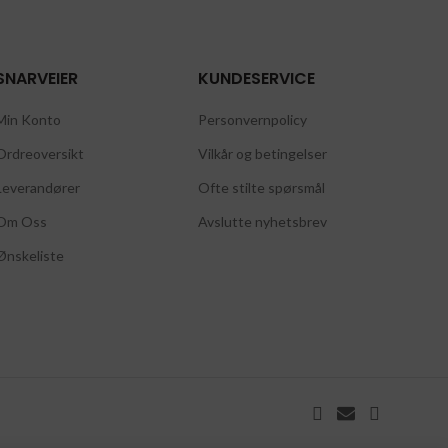
SNARVEIER
KUNDESERVICE
Min Konto
Personvernpolicy
Ordreoversikt
Vilkår og betingelser
Leverandører
Ofte stilte spørsmål
Om Oss
Avslutte nyhetsbrev
Ønskeliste