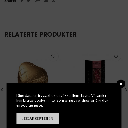
Share
RELATERTE PRODUKTER
Dine data er trygge hos oss i Excellent Taste. Vi samler
kun brukeropplysninger som er nødvendige for å gi deg
en god tjeneste.
Princess
Nelle Ulla – Kirsebær –
mørk sjokolade
Logg inn for å se priser
JEG AKSEPTERER
Logg inn for å se priser