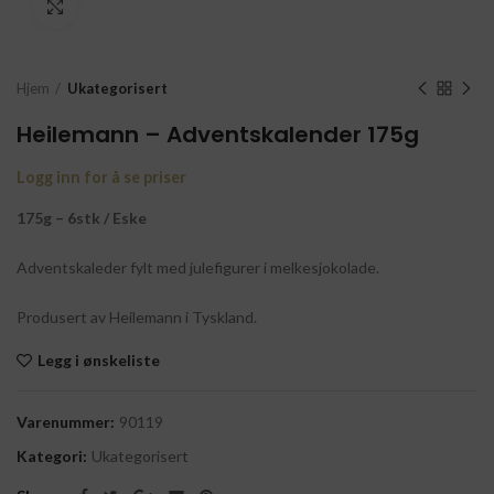
Click to enlarge
Hjem
Ukategorisert
Heilemann – Adventskalender 175g
Logg inn for å se priser
175g – 6stk / Eske
Adventskaleder fylt med julefigurer i melkesjokolade.
Produsert av Heilemann i Tyskland.
Legg i ønskeliste
Varenummer:
90119
Kategori:
Ukategorisert