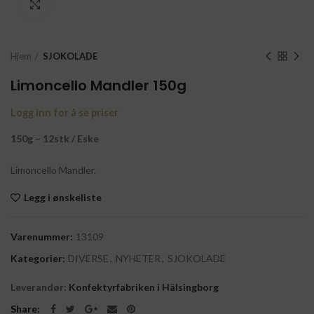
Click to enlarge
Hjem
SJOKOLADE
Limoncello Mandler 150g
Logg inn for å se priser
150g – 12stk / Eske
Limoncello Mandler.
Legg i ønskeliste
Varenummer:
13109
Kategorier:
DIVERSE
,
NYHETER
,
SJOKOLADE
Leverandør:
Konfektyrfabriken i Hälsingborg
Share