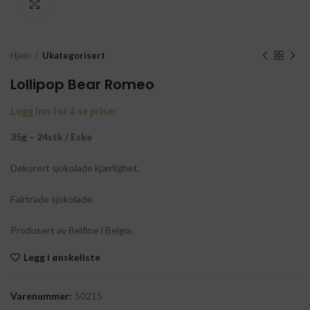
Click to enlarge
Hjem
Ukategorisert
Lollipop Bear Romeo
Logg inn for å se priser
35g – 24stk / Eske
Dekorert sjokolade kjærlighet.
Fairtrade sjokolade.
Produsert av Belfine i Belgia.
Legg i ønskeliste
Varenummer:
50215