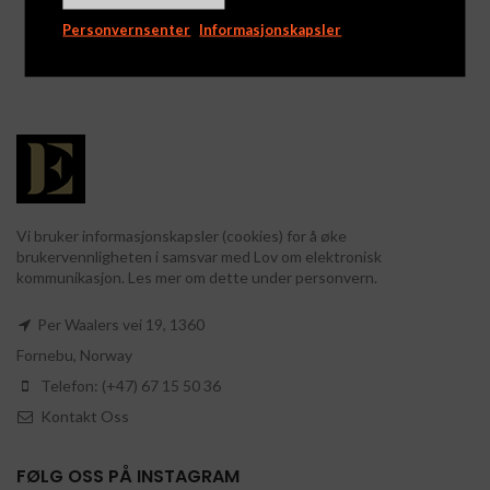
170g
Logg inn for å se priser
Logg inn for å se priser
Personvernsenter
Informasjonskapsler
Vi bruker informasjonskapsler (cookies) for å øke
brukervennligheten i samsvar med Lov om elektronisk
kommunikasjon. Les mer om dette under personvern.
Per Waalers vei 19, 1360
Fornebu, Norway
Telefon: (+47) 67 15 50 36
Kontakt Oss
FØLG OSS PÅ INSTAGRAM