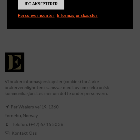
JEG AKSEPTERER
Lollipop Love Heart
Påskepose med
marsipanegg 85g
Personvernsenter
Informasjonskapsler
Logg inn for å se priser
Logg inn for å se priser
Vi bruker informasjonskapsler (cookies) for å øke
brukervennligheten i samsvar med Lov om elektronisk
kommunikasjon. Les mer om dette under personvern.
Per Waalers vei 19, 1360
Fornebu, Norway
Telefon: (+47) 67 15 50 36
Kontakt Oss