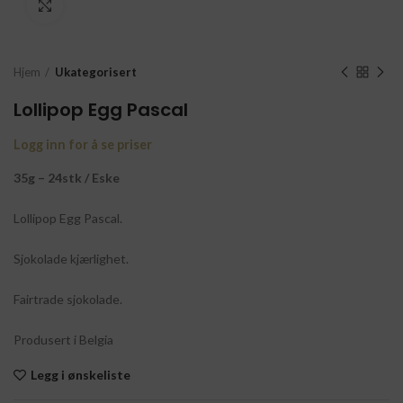
Click to enlarge
Hjem
Ukategorisert
Lollipop Egg Pascal
Logg inn for å se priser
35g – 24stk / Eske
Lollipop Egg Pascal.
Sjokolade kjærlighet.
Fairtrade sjokolade.
Produsert i Belgia
Legg i ønskeliste