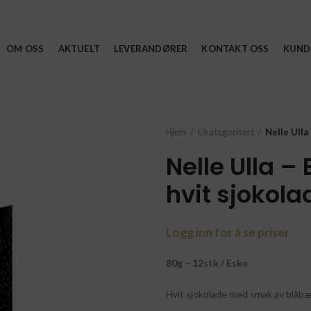
OM OSS
AKTUELT
LEVERANDØRER
KONTAKT OSS
KUND
Hjem
Ukategorisert
Nelle Ulla
Nelle Ulla –
hvit sjokola
Logg inn for å se priser
80g – 12stk / Eske
Hvit sjokolade med smak av blåb