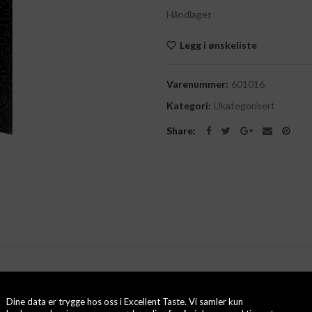
Håndlaget
Legg i ønskeliste
Varenummer:
601016
Kategori:
Ukategorisert
Share
Dine data er trygge hos oss i Excellent Taste. Vi samler kun