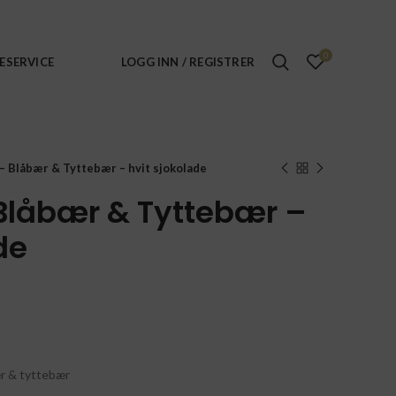
0
ESERVICE
LOGG INN / REGISTRER
 – Blåbær & Tyttebær – hvit sjokolade
 Blåbær & Tyttebær –
de
ær & tyttebær