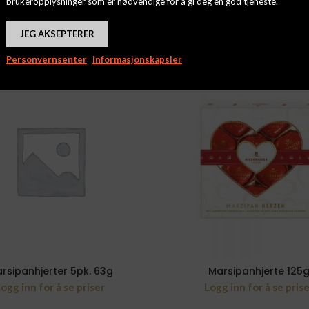
brukeropplysninger som er nødvendige for å gi deg en god tjeneste.
JEG AKSEPTERER
Personvernsenter
Informasjonskapsler
rsipanhjerter 5pk. 63g
Marsipanhjerte 125
ogg inn for å se priser
Logg inn for å se pris