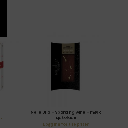
g
Nelle Ulla – Sparkling wine – mørk
Bel
sjokolade
er
Logg inn for å se priser