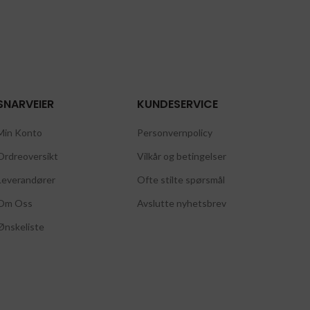
SNARVEIER
KUNDESERVICE
Min Konto
Personvernpolicy
Ordreoversikt
Vilkår og betingelser
Leverandører
Ofte stilte spørsmål
Om Oss
Avslutte nyhetsbrev
Ønskeliste