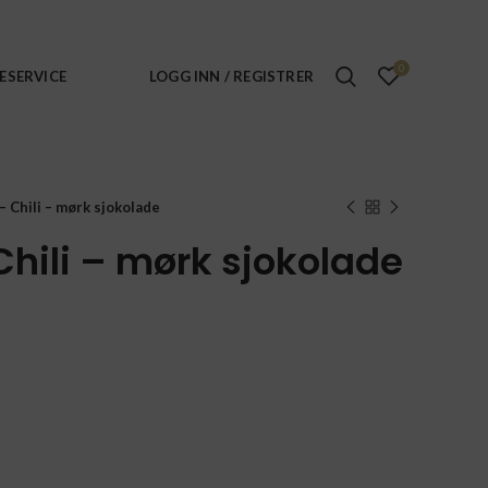
0
ESERVICE
LOGG INN / REGISTRER
 – Chili – mørk sjokolade
 Chili – mørk sjokolade