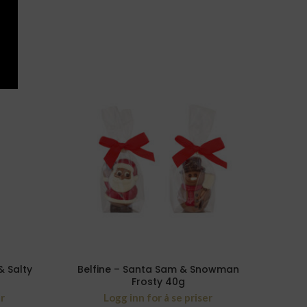
& Salty
Belfine – Santa Sam & Snowman
The M
Frosty 40g
er
Logg inn for å se priser