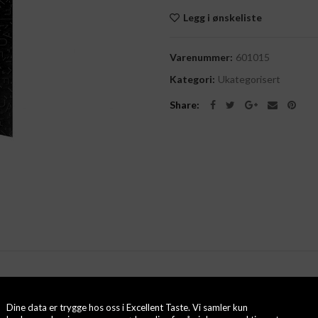
Legg i ønskeliste
Varenummer:
601015
Kategori:
Ukategorisert
Share
Dine data er trygge hos oss i Excellent Taste. Vi samler kun