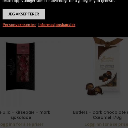
brukeropplysninger som er nødvendige for å gi deg en god tjeneste.
JEG AKSEPTERER
Personvernsenter
Informasjonskapsler
e Ulla – Kirsebær – mørk
Butlers – Dark Chocolate 
sjokolade
Caramel 170g
ogg inn for å se priser
Logg inn for å se pris