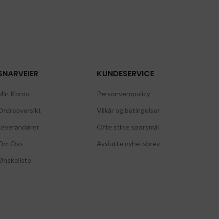
SNARVEIER
KUNDESERVICE
Min Konto
Personvernpolicy
Ordreoversikt
Vilkår og betingelser
Leverandører
Ofte stilte spørsmål
Om Oss
Avslutte nyhetsbrev
Ønskeliste