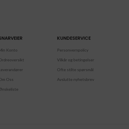
SNARVEIER
KUNDESERVICE
Min Konto
Personvernpolicy
Ordreoversikt
Vilkår og betingelser
Leverandører
Ofte stilte spørsmål
Om Oss
Avslutte nyhetsbrev
Ønskeliste