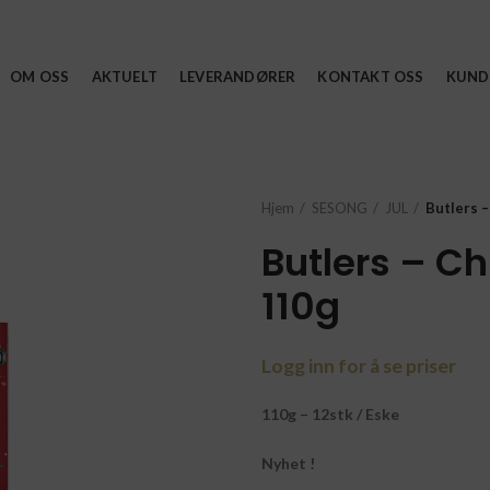
OM OSS
AKTUELT
LEVERANDØRER
KONTAKT OSS
KUND
Hjem
SESONG
JUL
Butlers 
Butlers – C
110g
Logg inn for å se priser
110g – 12stk / Eske
Nyhet !