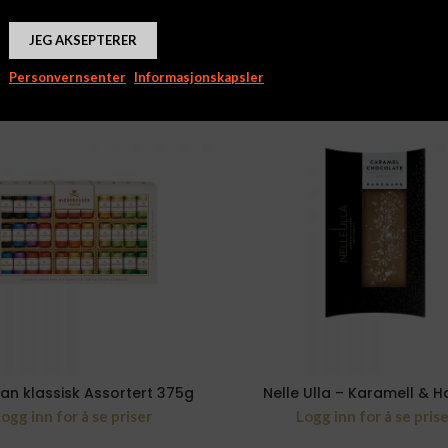
JEG AKSEPTERER
Personvernsenter
Informasjonskapsler
an klassisk Assortert 375g
Nelle Ulla – Karamell & H
ogg inn for å se priser
Logg inn for å se pris