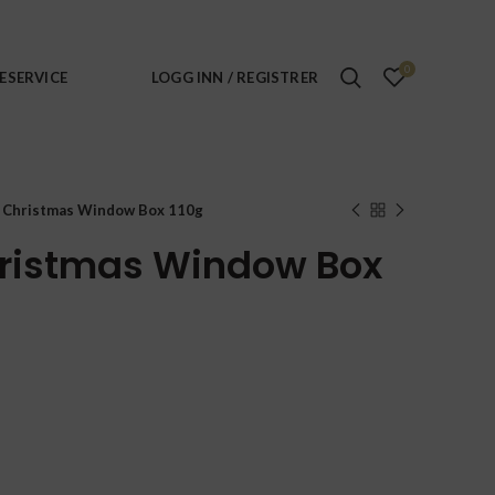
0
ESERVICE
LOGG INN / REGISTRER
– Christmas Window Box 110g
hristmas Window Box