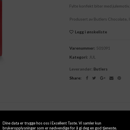
Fylte konfekt biter med julemotiv.
Produsert av Butlers Chocolate, I
Legg i ønskeliste
Varenummer:
501091
Kategori:
JUL
Leverandør:
Butlers
Share
Dine data er trygge hos oss i Excellent Taste. Vi samler kun
brukeropplysninger som er nødvendige for å gi deg en god tjeneste.