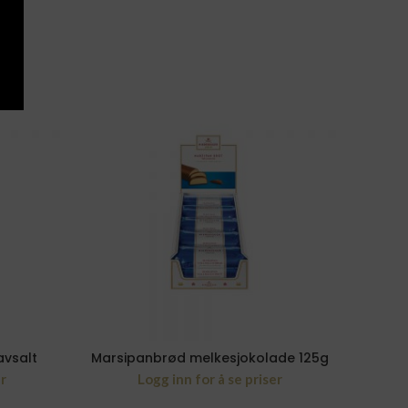
avsalt
Marsipanbrød melkesjokolade 125g
Adv
er
Logg inn for å se priser