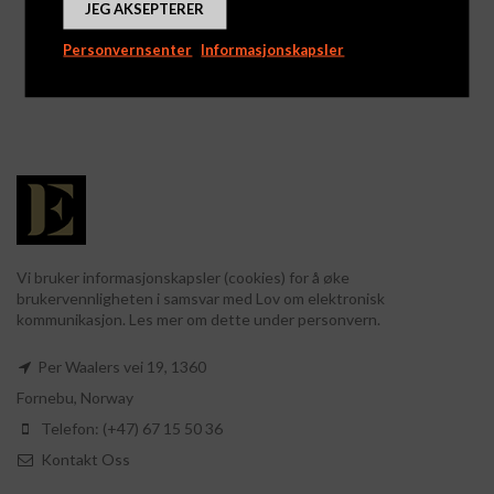
JEG AKSEPTERER
Marsipan Grisepar
Adventskalender –
Lübeck Cafè
Logg inn for å se priser
Personvernsenter
Informasjonskapsler
Logg inn for å se priser
Vi bruker informasjonskapsler (cookies) for å øke
brukervennligheten i samsvar med Lov om elektronisk
kommunikasjon. Les mer om dette under personvern.
Per Waalers vei 19, 1360
Fornebu, Norway
Telefon: (+47) 67 15 50 36
Kontakt Oss