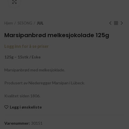
Click to enlarge
Hjem
SESONG
JUL
Marsipanbrød melkesjokolade 125g
Logg inn for å se priser
125g – 15stk / Eske
Marsipanbrød med melkesjoklade.
Produsert av Niederegger Marsipan i Lübeck.
Kvalitet siden 1806.
Legg i ønskeliste
Varenummer:
30151