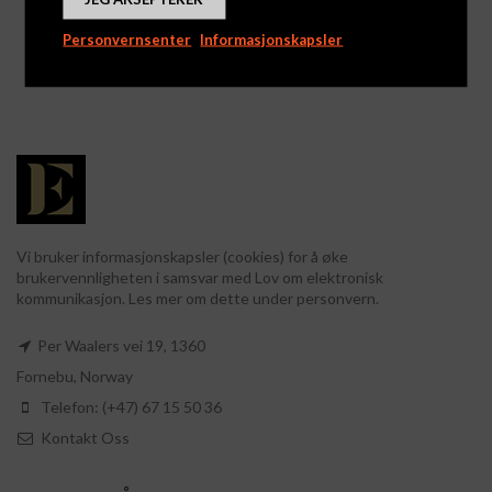
marsipanegg 85g
Tyttebær – hvit
sjokolade
Logg inn for å se priser
Personvernsenter
Informasjonskapsler
Logg inn for å se priser
Vi bruker informasjonskapsler (cookies) for å øke
brukervennligheten i samsvar med Lov om elektronisk
kommunikasjon. Les mer om dette under personvern.
Per Waalers vei 19, 1360
Fornebu, Norway
Telefon: (+47) 67 15 50 36
Kontakt Oss