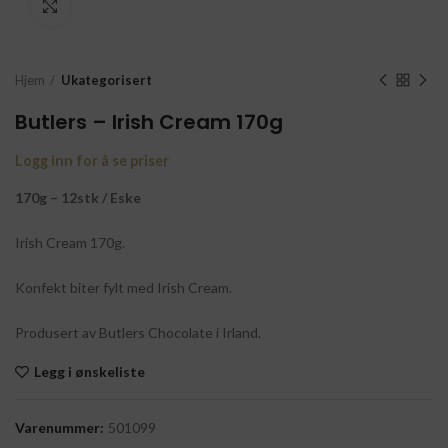
Click to enlarge
Hjem
Ukategorisert
Butlers – Irish Cream 170g
Logg inn for å se priser
170g – 12stk / Eske
Irish Cream 170g.
Konfekt biter fylt med Irish Cream.
Produsert av Butlers Chocolate i Irland.
Legg i ønskeliste
Varenummer:
501099