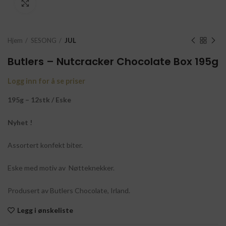
Click to enlarge
Hjem
SESONG
JUL
Butlers – Nutcracker Chocolate Box 195g
Logg inn for å se priser
195g – 12stk / Eske
Nyhet !
Assortert konfekt biter.
Eske med motiv av Nøtteknekker.
Produsert av Butlers Chocolate, Irland.
Legg i ønskeliste