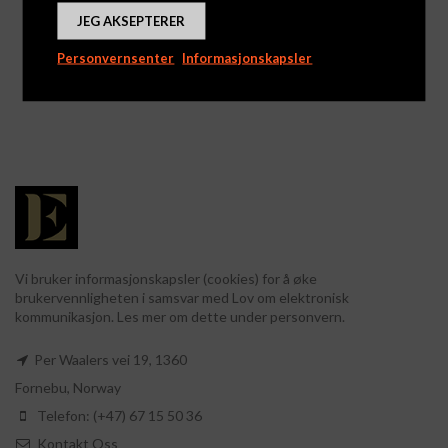
JEG AKSEPTERER
Personvernsenter
Informasjonskapsler
Juliet
Brente Mandler
Logg inn for å se priser
Logg inn for å se priser
Vi bruker informasjonskapsler (cookies) for å øke
brukervennligheten i samsvar med Lov om elektronisk
kommunikasjon. Les mer om dette under personvern.
Per Waalers vei 19, 1360
Fornebu, Norway
Telefon: (+47) 67 15 50 36
Kontakt Oss