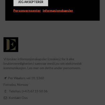
JEG AKSEPTERER
Butlers – Chocolate &
Adventskalender –
Hazelnut Truffles
Lübeck Cafè
Personvernsenter
Informasjonskapsler
Logg inn for å se priser
Logg inn for å se priser
Vi bruker informasjonskapsler (cookies) for å øke
brukervennligheten i samsvar med Lov om elektronisk
kommunikasjon. Les mer om dette under personvern.
Per Waalers vei 19, 1360
Fornebu, Norway
Telefon: (+47) 67 15 50 36
Kontakt Oss