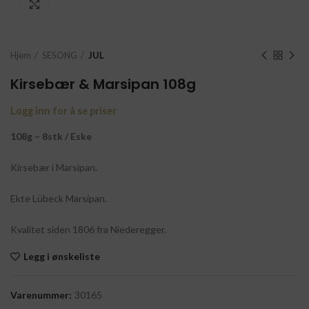
Click to enlarge
Hjem
SESONG
JUL
Kirsebær & Marsipan 108g
Logg inn for å se priser
108g – 8stk / Eske
Kirsebær i Marsipan.
Ekte Lübeck Marsipan.
Kvalitet siden 1806 fra Niederegger.
Legg i ønskeliste
Varenummer:
30165