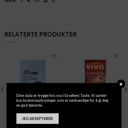
Share
RELATERTE PRODUKTER
Dine data er trygge hos oss i Excellent Taste. Vi samler
kun brukeropplysninger som er nødvendige for å gi deg
en god tjeneste.
The Mallows – Flaked
Creme Life Classic
Salted
Jordbær
JEG AKSEPTERER
Logg inn for å se priser
Logg inn for å se priser