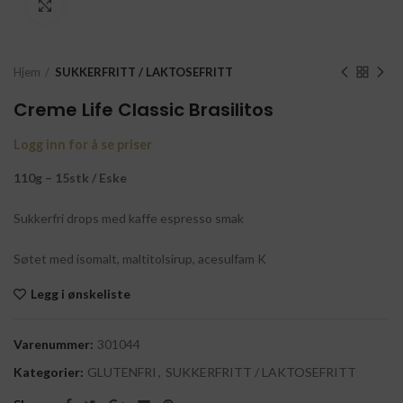
Click to enlarge
Hjem
SUKKERFRITT / LAKTOSEFRITT
Creme Life Classic Brasilitos
Logg inn for å se priser
110g – 15stk / Eske
Sukkerfri drops med kaffe espresso smak
Søtet med isomalt, maltitolsirup, acesulfam K
Legg i ønskeliste
Varenummer:
301044
Kategorier:
GLUTENFRI
,
SUKKERFRITT / LAKTOSEFRITT