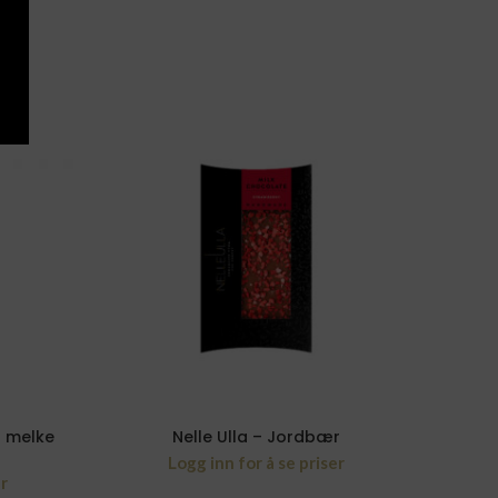
 – melke
Nelle Ulla – Jordbær
Marsi
Logg inn for å se priser
er