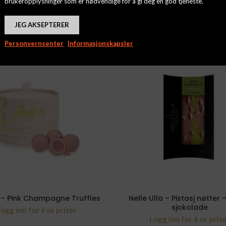
brukeropplysninger som er nødvendige for å gi deg en god tjeneste.
JEG AKSEPTERER
Personvernsenter
Informasjonskapsler
 – Pink Champagne Truffles
Nelle Ulla – Pistasj nøtter
sjokolade
ogg inn for å se priser
Logg inn for å se pris