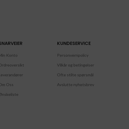
SNARVEIER
KUNDESERVICE
Min Konto
Personvernpolicy
Ordreoversikt
Vilkår og betingelser
Leverandører
Ofte stilte spørsmål
Om Oss
Avslutte nyhetsbrev
Ønskeliste