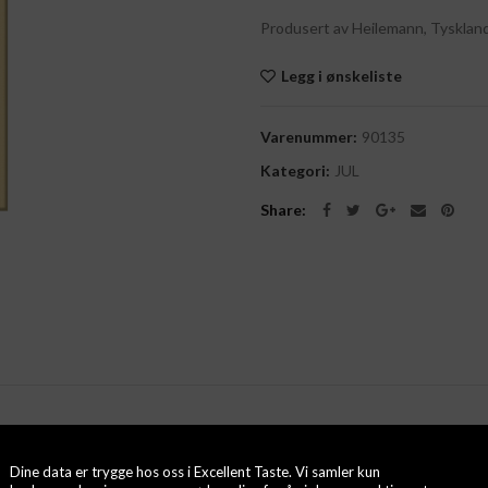
Produsert av Heilemann, Tyskland
Legg i ønskeliste
Varenummer:
90135
Kategori:
JUL
Share
Dine data er trygge hos oss i Excellent Taste. Vi samler kun