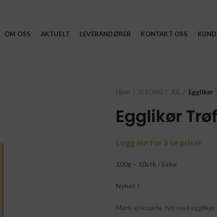
OM OSS
AKTUELT
LEVERANDØRER
KONTAKT OSS
KUND
Hjem
SESONG
JUL
Egglikør 
Egglikør Trø
Logg inn for å se priser
100g – 10stk / Eske
Nyhet !
Mørk sjokolade, fylt med egglikør