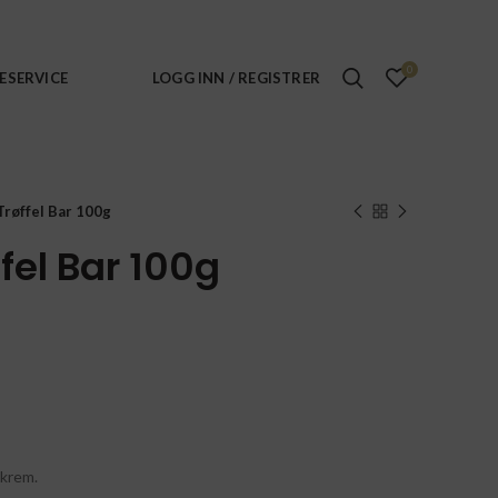
0
ESERVICE
LOGG INN / REGISTRER
Trøffel Bar 100g
ffel Bar 100g
 krem.