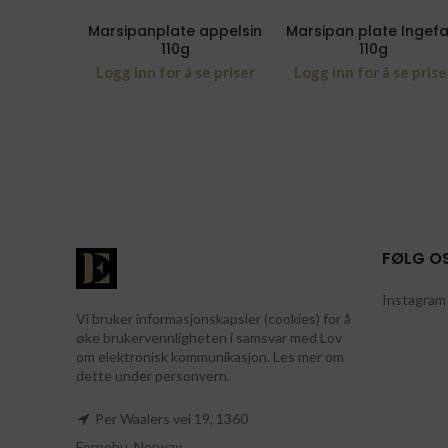
Marsipanplate appelsin
Marsipan plate Ingef
110g
110g
Logg inn for å se priser
Logg inn for å se prise
FØLG O
Instagram 
Vi bruker informasjonskapsler (cookies) for å
øke brukervennligheten i samsvar med Lov
om elektronisk kommunikasjon. Les mer om
dette under personvern.
Per Waalers vei 19, 1360
Fornebu, Norway