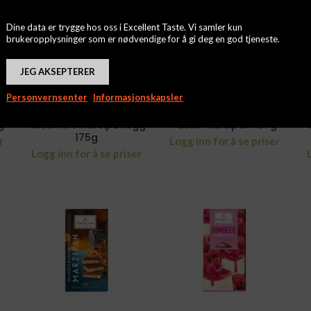
Dine data er trygge hos oss i Excellent Taste. Vi samler kun
brukeropplysninger som er nødvendige for å gi deg en god tjeneste.
JEG AKSEPTERER
Personvernsenter
Informasjonskapsler
g
Assortert Marsipanegg
Påske Marsipan 187g
175g
r
Logg inn for å se priser
Logg inn for å se priser