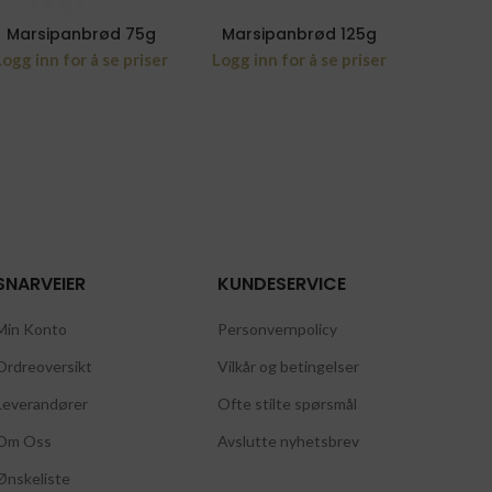
Marsipanbrød 75g
Marsipanbrød 125g
Logg inn for å se priser
Logg inn for å se priser
SNARVEIER
KUNDESERVICE
Min Konto
Personvernpolicy
Ordreoversikt
Vilkår og betingelser
Leverandører
Ofte stilte spørsmål
Om Oss
Avslutte nyhetsbrev
Ønskeliste