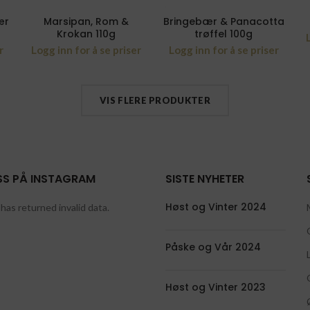
ær
Marsipan, Rom &
Bringebær & Panacotta
Krokan 110g
trøffel 100g
r
Logg inn for å se priser
Logg inn for å se priser
VIS FLERE PRODUKTER
SS PÅ INSTAGRAM
SISTE NYHETER
Høst og Vinter 2024
has returned invalid data.
Påske og Vår 2024
Høst og Vinter 2023