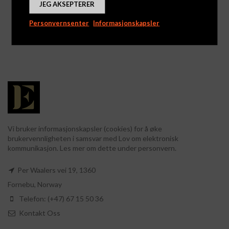
JEG AKSEPTERER
Marsipanegg 48g
Marsipan & Appelsin
Egg 12,5g
Logg inn for å se priser
Personvernsenter
Informasjonskapsler
Logg inn for å se priser
Vi bruker informasjonskapsler (cookies) for å øke
brukervennligheten i samsvar med Lov om elektronisk
kommunikasjon. Les mer om dette under personvern.
Per Waalers vei 19, 1360
Fornebu, Norway
Telefon: (+47) 67 15 50 36
Kontakt Oss