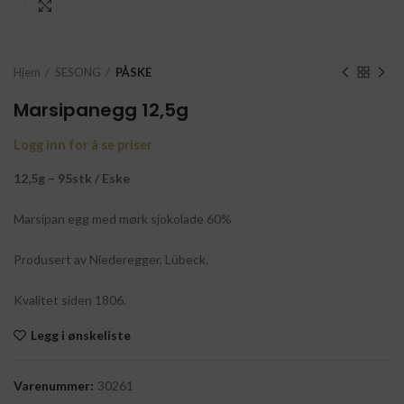
Click to enlarge
Hjem
SESONG
PÅSKE
Marsipanegg 12,5g
Logg inn for å se priser
12,5g – 95stk / Eske
Marsipan egg med mørk sjokolade 60%
Produsert av Niederegger, Lübeck.
Kvalitet siden 1806.
Legg i ønskeliste
Varenummer:
30261