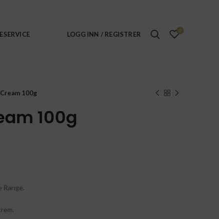
0
ESERVICE
LOGG INN / REGISTRER
 Cream 100g
ream 100g
e Range.
krem.