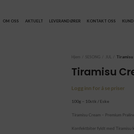
OM OSS
AKTUELT
LEVERANDØRER
KONTAKT OSS
KUND
Hjem
SESONG
JUL
Tiramisu
Tiramisu C
Logg inn for å se priser
100g – 10stk / Eske
Tiramisu Cream – Premium Pralin
Konfektbiter fyldt med Tiramisu 