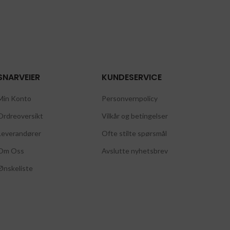
SNARVEIER
KUNDESERVICE
Min Konto
Personvernpolicy
Ordreoversikt
Vilkår og betingelser
Leverandører
Ofte stilte spørsmål
Om Oss
Avslutte nyhetsbrev
Ønskeliste