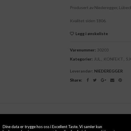
Produsert av Niederegger, Lübeck
Kvalitet siden 1806.
Legg i ønskeliste
Varenummer:
30203
Kategorier:
JUL
,
KONFEKT
,
S
Leverandør:
NIEDEREGGER
Share
Dine data er trygge hos oss i Excellent Taste. Vi samler kun