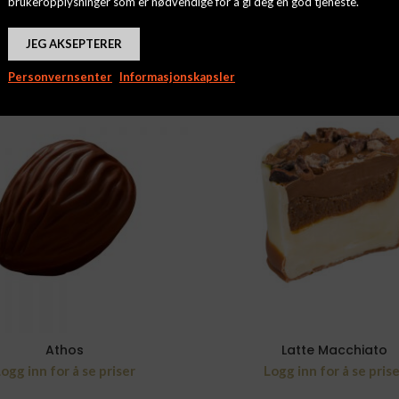
brukeropplysninger som er nødvendige for å gi deg en god tjeneste.
JEG AKSEPTERER
Personvernsenter
Informasjonskapsler
Athos
Latte Macchiato
ogg inn for å se priser
Logg inn for å se pris