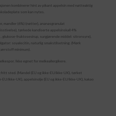
onen kombinerer hint av pikant appelsin med nøtteaktig
okoladeplate som kan nytes.
r, mandler (6%) (nøtter), ananasgranulat
sstivelse), tørkede kandiserte appelsinskall 4%
 , glukose-fruktosesirup, surgjørende middel: sitronsyre),
gator: soyalecitin, naturlig smakstilsetning. (Mørk
tørrstoff minimum).
lkespor. Ikke egnet for melkeallergikere.
tfritt sted. (Mandel (EU og ikke-EU/ikke-UK), tørket
ke-EU/ikke-UK), appelsinolje (EU og ikke-EU/ikke-UK), kakao