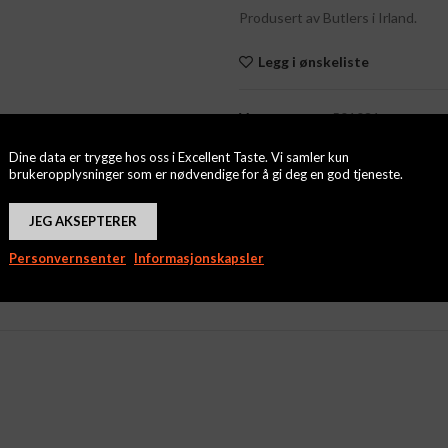
Produsert av Butlers i Irland.
Legg i ønskeliste
Varenummer:
501031
Kategori:
Ukategorisert
Dine data er trygge hos oss i Excellent Taste. Vi samler kun
brukeropplysninger som er nødvendige for å gi deg en god tjeneste.
Share
JEG AKSEPTERER
Personvernsenter
Informasjonskapsler