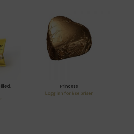
lled,
Princess
Belgia
Logg inn for å se priser
er