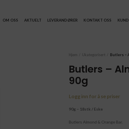
OM OSS
AKTUELT
LEVERANDØRER
KONTAKT OSS
KUND
Hjem
Ukategorisert
Butlers –
Butlers – A
90g
Logg inn for å se priser
90g – 18stk / Eske
Butlers Almond & Orange Bar.