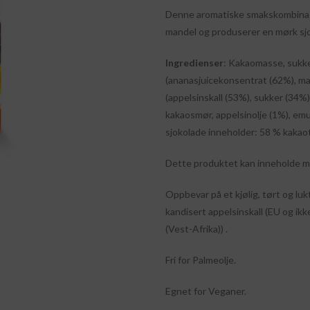
Denne aromatiske smakskombinasj
mandel og produserer en mørk sj
Ingredienser
: Kakaomasse, sukke
(ananasjuicekonsentrat (62%), mai
(appelsinskall (53%), sukker (34%)
kakaosmør, appelsinolje (1%), emul
sjokolade inneholder: 58 % kakao
Dette produktet kan inneholde me
Oppbevar på et kjølig, tørt og luk
kandisert appelsinskall (EU og ik
(Vest-Afrika)) .
Fri for Palmeolje.
Egnet for Veganer.