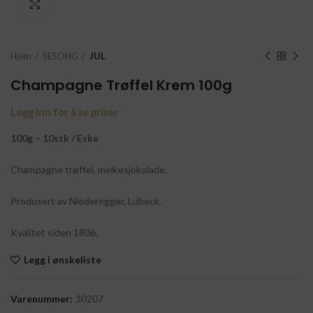
Click to enlarge
Hjem
SESONG
JUL
Champagne Trøffel Krem 100g
Logg inn for å se priser
100g – 10stk / Eske
Champagne trøffel, melkesjokolade.
Produsert av Niederegger, Lübeck.
Kvalitet siden 1806.
Legg i ønskeliste
Varenummer:
30207