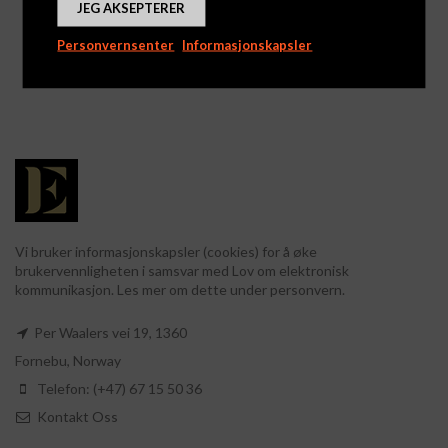
JEG AKSEPTERER
Nelle Ulla – Solbær –
Butlers – Pink
mørk sjokolade
Champagne Truffles
Personvernsenter
Informasjonskapsler
Logg inn for å se priser
Logg inn for å se priser
Vi bruker informasjonskapsler (cookies) for å øke
brukervennligheten i samsvar med Lov om elektronisk
kommunikasjon. Les mer om dette under personvern.
Per Waalers vei 19, 1360
Fornebu, Norway
Telefon: (+47) 67 15 50 36
Kontakt Oss