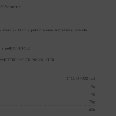
 fri for nøtter.
in, syre(E270, E330), pektin, aroma, surhetsregulerende
), farge(E133,E160c)
HÅNDTERER MEIERIPRODUKTER
1411 kJ / 332 kcal
0g
0g
78g
63g