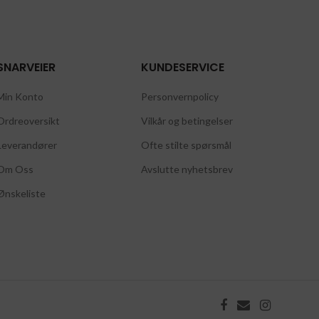
SNARVEIER
KUNDESERVICE
Min Konto
Personvernpolicy
Ordreoversikt
Vilkår og betingelser
Leverandører
Ofte stilte spørsmål
Om Oss
Avslutte nyhetsbrev
Ønskeliste